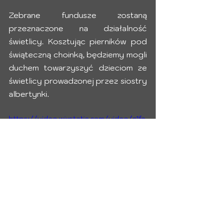
Zebrane fundusze zostaną 
przeznaczone na działalność 
świetlicy. Kosztując pierników pod 
świąteczną choinką, będziemy mogli 
duchem towarzyszyć dzieciom ze 
świetlicy prowadzonej przez siostry 
albertynki. 
https://video.wixstatic.com/video/c1fe
f4_7877e5f8d85b47f3805092dd79e9
e3f3/480p/mp4/file.mp4
Tak jak Bartłomiej chciał się dzielić i 
rozdawać szczęście, tak i my, przez 