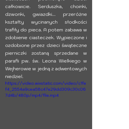
całkowicie. Serduszka, choinki, 
dzwonki, gwiazdki... przeróżne 
kształty wycinanych słodkości 
trafiły do pieca. A potem zabawa w 
zdobienie ciasteczek. Wypieczone i 
ozdobione przez dzieci świąteczne 
pierniczki zostaną sprzedane w  
parafii pw. św. Leona Wielkiego w 
Wejherowie w jedną z adwentowych  
niedziel. 
https://video.wixstatic.com/video/c1fe
f4_2554a9cea58c47e29dd309c30c06
7d4b/480p/mp4/file.mp4