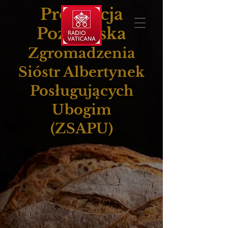
Prowincja
Poznańska
Zgromadzenia
Sióstr Albertynek
Posługujących
Ubogim
(ZSAPU)