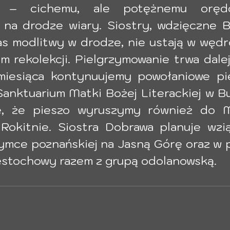
i – cichemu, ale potężnemu orędo
 na drodze wiary. Siostry, wdzięczne B
s modlitwy w drodze, nie ustają w wędró
em rekolekcji. Pielgrzymowanie trwa dale
iesiąca kontynuujemy powołaniowe pie
anktuarium Matki Bożej Literackiej w Bu
, że pieszo wyruszymy również do Ma
Rokitnie. Siostra Dobrawa planuje wzią
zymce poznańskiej na Jasną Górę oraz w 
zęstochowy razem z grupą odolanowską.