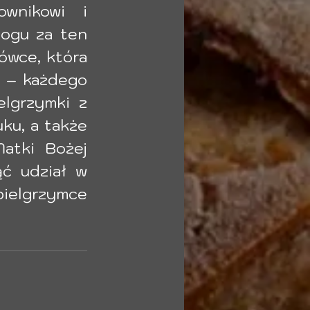
wnikowi i 
ogu za ten 
wce, która 
j – każdego 
lgrzymki z 
ku, a także 
tki Bożej 
ć udział w 
pielgrzymce 