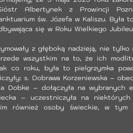
Sióstr Albertynek z Prowincji Pozna
ktuarium św. Józefa w Kaliszu. Była to
dbywająca się w Roku Wielkiego Jubileu
zymowały z głęboką nadzieją, nie tylko 
przede wszystkim na to, że ich modlit
ak co roku, była to pielgrzymka powo
iczyły: s. Dobrawa Korzeniewska – obecn
iela Dobke – dołączyła na wybranych et
ecka – uczestniczyła na niektórych 
 im również osoby świeckie, w tym M