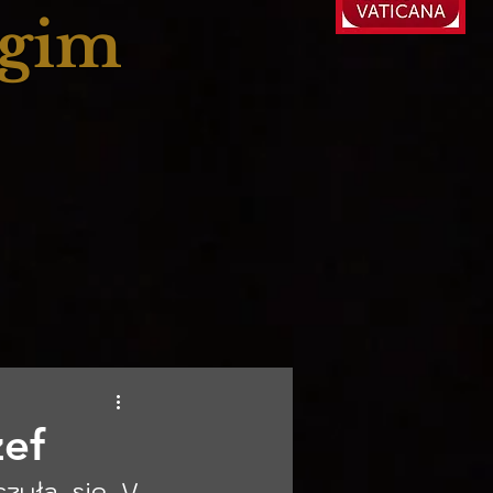
ogim
zef
zyła się V 