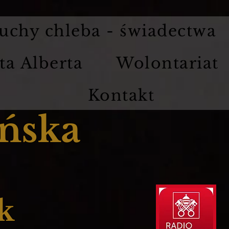
uchy chleba - świadectwa
ta Alberta
Wolontariat
Kontakt
ńska
k