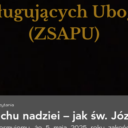
ługujących Ub
(ZSAPU)
zytania
chu nadziei – jak św. Jó
formujemy, że 5 maja 2025 roku zakońc