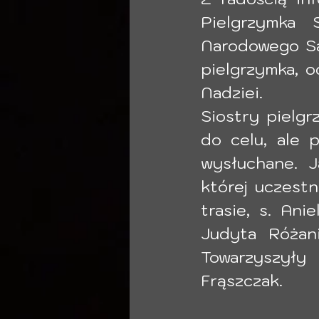
Pielgrzymka 
Narodowego San
pielgrzymka, o
Nadziei.
Siostry pielgr
do celu, ale 
wysłuchane. J
której uczestn
trasie, s. An
Judyta Różani
Towarzyszyły
Frąszczak.