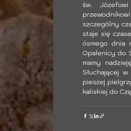
św. Józefow
przewodnikowi
szczególny cza
staje się czas
ósmego dnia m
Opalenicy do S
mamy nadzieję
Słuchającej w 
pieszej pielgr
kaliskiej do C