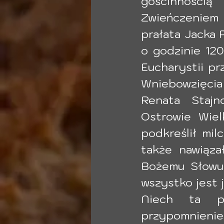
gościnnością
Zwieńczeniem 
prałata Jacka 
o godzinie 12
Eucharystii pr
Wniebowzięcia 
Renata Stajn
Ostrowie Wiel
podkreślił mil
także nawiązał
Bożemu Słowu 
wszystko jest j
Niech ta pi
przypomnienie