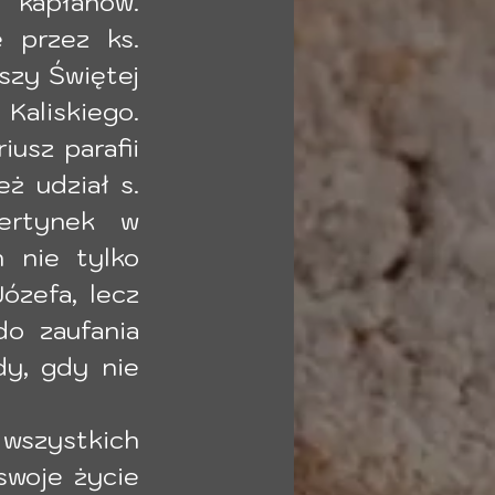
kapłanów. 
 przez ks. 
szy Świętej 
aliskiego. 
usz parafii 
ż udział s. 
ertynek w 
 nie tylko 
zefa, lecz 
o zaufania 
y, gdy nie 
zystkich 
woje życie 