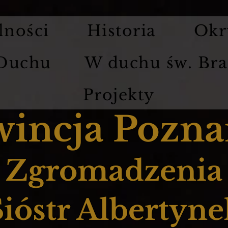
lności
Historia
Okr
 Duchu
W duchu św. Bra
Projekty
wincja Pozna
Zgromadzenia
Sióstr Albertyne