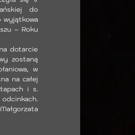
ńskiej do 
 wyjątkowa 
szu – Roku 
na dotarcie 
wy zostaną 
łaniowa, w 
a na całej 
apach i s. 
odcinkach. 
ałgorzata 