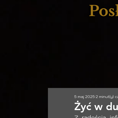
Pos
5 maj 2025
2 minut(y) c
Żyć w du
Z radością in