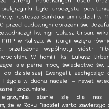
 ze strony napotkanych osób oraz 
pielgrzymki było uroczyste powitanie
Plotę, kustosza Sanktuarium i udział w M
00 przed cudownym obrazem św. Józefa K
zewodniczył ks. mgr Łukasz Urban, wikari
NMP w Kaliszu. W liturgii wzięła równie
o, przełożona wspólnoty sióstr Alb
kopolskim. W homilii ks. Łukasz Urban
czące, ale pełne mocy świadectwo św. Jó
 do dzisiejszej Ewangelii, zachęcając d
i życia w duchu nadziei – nawet wted
asne i zrozumiałe.
elgrzymka stanie się dla nas ws
m, że w Roku Nadziei warto zawierzyć s