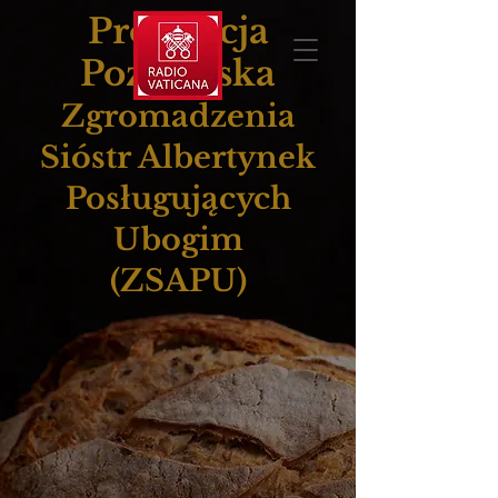
Prowincja
Poznańska
Zgromadzenia
Sióstr Albertynek
Posługujących
Ubogim
(ZSAPU)