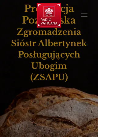
Prowincja
Poznańska
Zgromadzenia
Sióstr Albertynek
Posługujących
Ubogim
(ZSAPU)