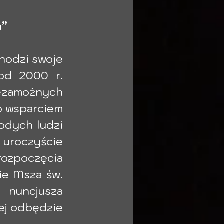
a”
odzi swoje 
od 2000 r. 
ezamożnych 
o wsparciem 
odych ludzi 
 uroczyście 
ozpoczęcia 
e Msza św. 
nuncjusza 
ej odbędzie 