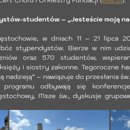
stów-studentów – „Jesteście moją na
stochowie, w dniach 11 – 21 lipca 202
obóz stypendystów. Bierze w nim udział
zniów oraz 570 studentów, wspieran
 księży i siostry zakonne. Tegoroczne h
ą nadzieją” – nawiązuje do przesłania św.
 programu odbywają się konferencje
ęstochowy, Msze św., dyskusje grupowe