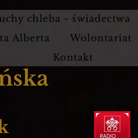
uchy chleba - świadectwa
ta Alberta
Wolontariat
Kontakt
ńska
k