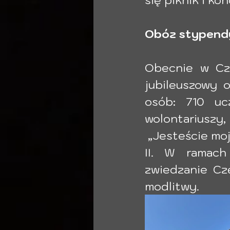
Obóz stypendy
Obecnie w Czę
jubileuszowy 
osób: 710 uc
wolontariuszy,
 „Jesteście moj
II. W ramach
zwiedzanie Cz
modlitwy.