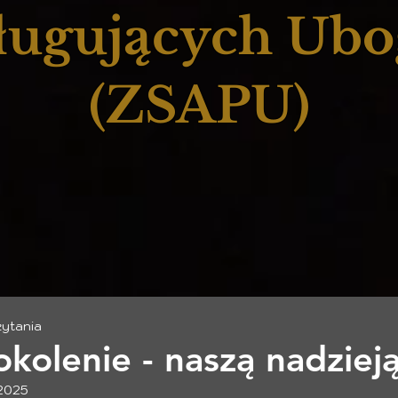
ługujących Ub
(ZSAPU)
zytania
kolenie - naszą nadziej
 2025