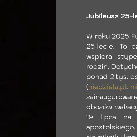
Jubileusz 25-l
W roku 2025 Fu
25‑lecie. To c
wspiera stype
rodzin. Dotych
ponad 2 tys. os
(
niedziela.pl
, 
mi
zainaugurowan
obozów wakacy
19 lipca na 
apostolskiego, 
się piknik i ko