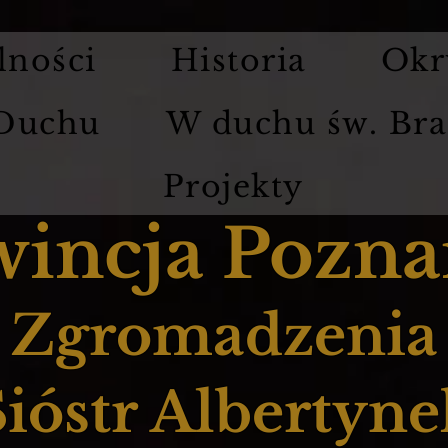
lności
Historia
Okr
 Duchu
W duchu św. Bra
Projekty
wincja Pozna
Zgromadzenia
Sióstr Albertyne