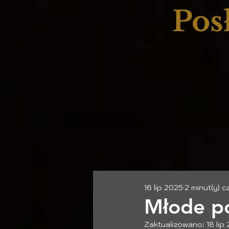
Pos
16 lip 2025
2 minut(y) c
Młode po
Zaktualizowano:
18 lip