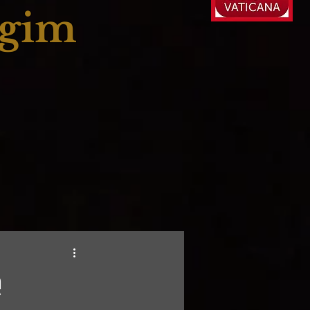
ogim
ą