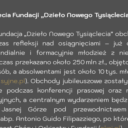
ecia Fundacji „Dzieło Nowego Tysiącleci
ndacja „Dzieło Nowego Tysiąclecia” obch
zas refleksji nad osiągnięciami – już 
ndialnie i formacyjnie młodzież z ni
czas przekazano około 250 mln zł., objęt
ób, a absolwentami jest około 10 tys. mł
syjne.pl
). Obchody jubileuszowe zostały
e podczas konferencji prasowej oraz r
jnych, a centralnym wydarzeniem będzi
Jasnej Górze pod przewodnictwem 
abp. Antonio Guido Filipazziego, po któr
ncert Chóru i Orkiestry Fundacji (
ekai.pl
).