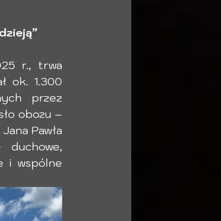
dzieją”
5 r., trwa 
 ok. 1.300 
ych przez 
asło obozu –
 Jana Pawła 
 duchowe, 
 i wspólne 