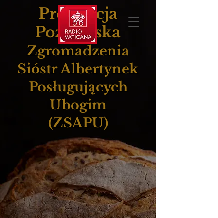
Prowincja
Poznańska
Zgromadzenia
Sióstr Albertynek
Posługujących
Ubogim
(ZSAPU)