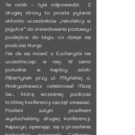
Ile osób – tyle odpowiedzi.  Z 
drugiej strony to proste pytanie 
skłoniło uczestników „rekolekcji w 
pigułce” do zrewidowania postawy i 
podejścia do tego, co dzieje się 
podczas liturgii.
Nie da się mówić o Eucharystii nie 
uczestnicząc w niej. W samo 
południe w kaplicy sióstr 
Albertynek przy ul. Młyńskiej o. 
Andryszkiewicz celebrował Mszę 
św., którą wcześniej podczas 
krótkiej konferencji zaczął omawiać. 
Posileni sutym posiłkiem 
wysłuchaliśmy drugiej konferencji. 
Kapucyn, opierając się o przesłanie 
boliwijskiej wizjonerki Catheriny 