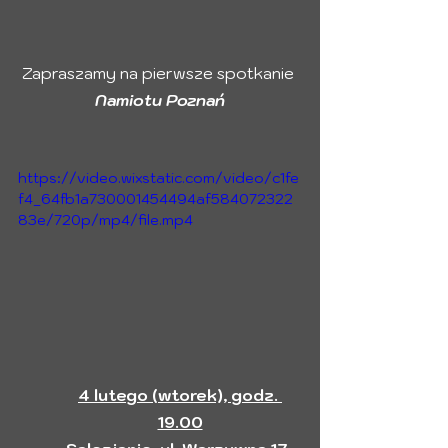
Zapraszamy na pierwsze spotkanie 
Namiotu Poznań
https://video.wixstatic.com/video/c1fe
f4_64fb1a730001454494af584072322
83e/720p/mp4/file.mp4
4 lutego (wtorek), godz. 
19.00