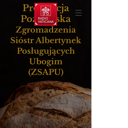
Prowincja
Poznańska
Zgromadzenia
Sióstr Albertynek
Posługujących
Ubogim
(ZSAPU)