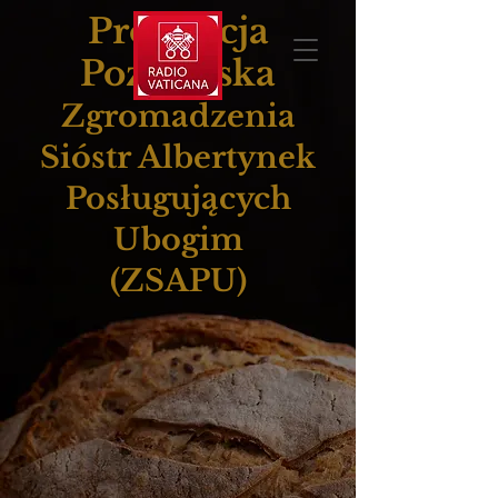
Prowincja
Poznańska
Zgromadzenia
Sióstr Albertynek
Posługujących
Ubogim
(ZSAPU)