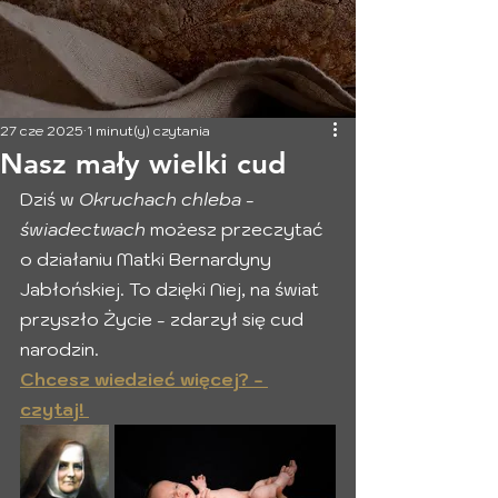
27 cze 2025
1 minut(y) czytania
Nasz mały wielki cud
Dziś w 
Okruchach chleba - 
świadectwach
 możesz przeczytać 
o działaniu Matki Bernardyny 
Jabłońskiej. To dzięki Niej, na świat 
przyszło Życie - zdarzył się cud 
narodzin. 
Chcesz wiedzieć więcej? - 
czytaj! 