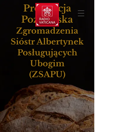
Prowincja
Poznańska
Zgromadzenia
Sióstr Albertynek
Posługujących
Ubogim
(ZSAPU)