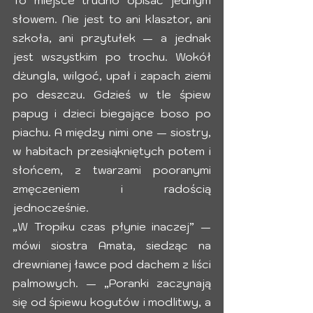
To miejsce trudno opisać jednym 
słowem. Nie jest to ani klasztor, ani 
szkoła, ani przytułek — a jednak 
jest wszystkim po trochu. Wokół 
dżungla, wilgoć, upał i zapach ziemi 
po deszczu. Gdzieś w tle śpiew 
papug i dzieci biegające boso po 
piachu. A między nimi one — siostry, 
w habitach przesiąkniętych potem i 
słońcem, z twarzami pooranymi 
zmęczeniem i radością 
jednocześnie.
„W Tropiku czas płynie inaczej” — 
mówi siostra Amata, siedząc na 
drewnianej ławce pod dachem z liści 
palmowych. — „Poranki zaczynają 
się od śpiewu kogutów i modlitwy, a 