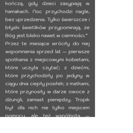
kończą, gdy dzieci zasypiają w 
hamakach. Noc przychodzi nagle, 
bez uprzedzenia. Tylko świerszcze i 
błyski świetlików przypominają, że 
Bóg jest blisko nawet w ciemności.”
Przez te miesiące wróciły do niej 
wspomnienia sprzed lat — pierwsze 
spotkania z miejscowymi kobietami, 
które uczyła czytać; z dziećmi, 
które przychodziły po jedyny w 
ciągu dnia ciepły posiłek; z matkami, 
które przynosiły w darze owoce z 
dżungli, zamiast pieniędzy. Tropik 
był dla nich nie tylko miejscem 
pomocy, ale też wspólnotą — 
azylem, w którym mogli choć na 
chwilę poczuć się bezpiecznie.