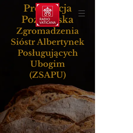
Prowincja
Poznańska
Zgromadzenia
Sióstr Albertynek
Posługujących
Ubogim
(ZSAPU)