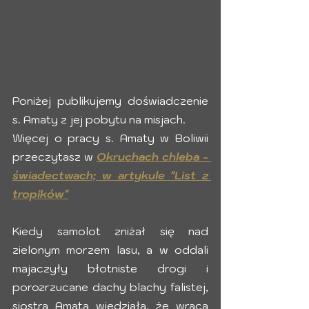
Poniżej publikujemy doświadczenie 
s. Amaty z jej pobytu na misjach. 
Więcej o pracy s. Amaty w Boliwii 
przeczytasz w 
Okruchach chleba - 
świadectwach; w artykule "List z 
tropików"
Kiedy samolot zniżał się nad 
zielonym morzem lasu, a w oddali 
majaczyły błotniste drogi i 
porozrzucane dachy blachy falistej, 
siostra Amata wiedziała, że wraca 