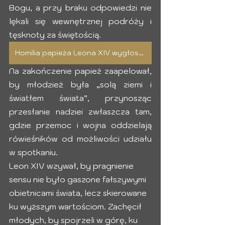
Bogu, a przy braku odpowiedzi nie 
lękali się wewnętrznej podróży i 
tęsknoty za świętością. 
Homilia papieża Leona XIV wygłoszona na Tor Vergata
Na zakończenie papież zaapelował, 
by młodzież była „solą ziemi i 
światłem świata”, przynosząc 
przesłanie nadziei zwłaszcza tam, 
gdzie przemoc i wojna oddzielają 
rówieśników od możliwości udziału 
w spotkaniu.
Leon XIV wzywał, by pragnienie 
sensu nie było gaszone fałszywymi 
obietnicami świata, lecz skierowane 
ku wyższym wartościom. Zachęcił 
młodych, by spojrzeli w górę, ku 