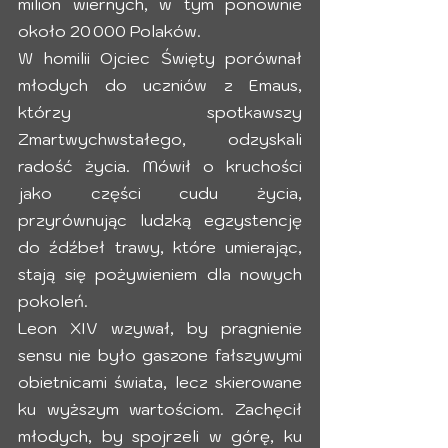
milion wiernych, w tym ponownie 
około 20 000 Polaków.
W homilii Ojciec Święty porównał 
młodych do uczniów z Emaus, 
którzy spotkawszy 
Zmartwychwstałego, odzyskali 
radość życia. Mówił o kruchości 
jako części cudu życia, 
przyrównując ludzką egzystencję 
do źdźbeł trawy, które umierając, 
stają się pożywieniem dla nowych 
pokoleń.
Leon XIV wzywał, by pragnienie 
sensu nie było gaszone fałszywymi 
obietnicami świata, lecz skierowane 
ku wyższym wartościom. Zachęcił 
młodych, by spojrzeli w górę, ku 