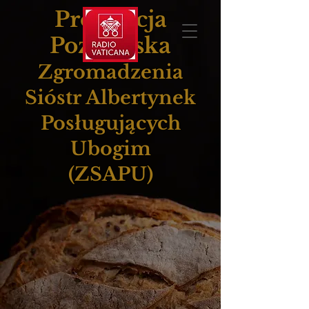
Prowincja
Poznańska
Zgromadzenia
Sióstr Albertynek
Posługujących
Ubogim
(ZSAPU)