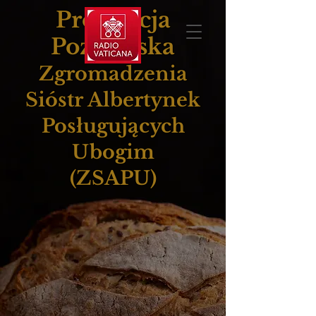
Prowincja
Poznańska
Zgromadzenia
Sióstr Albertynek
Posługujących
Ubogim
(ZSAPU)