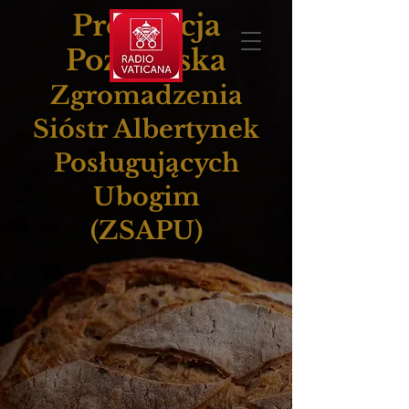
Prowincja
Poznańska
Zgromadzenia
Sióstr Albertynek
Posługujących
Ubogim
(ZSAPU)