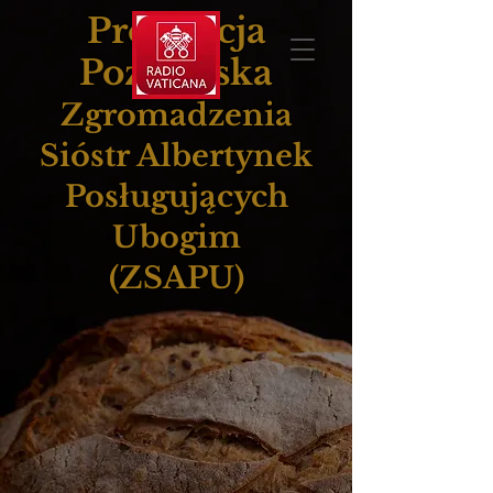
Prowincja
Poznańska
Zgromadzenia
Sióstr Albertynek
Posługujących
Ubogim
(ZSAPU)