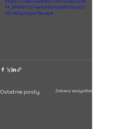
https://video.wixstatic.com/video/c1fe
f4_8f9557c127ae4d1984a54f679ce637
55/480p/mp4/file.mp4
Zobacz wszystkie
Ostatnie posty