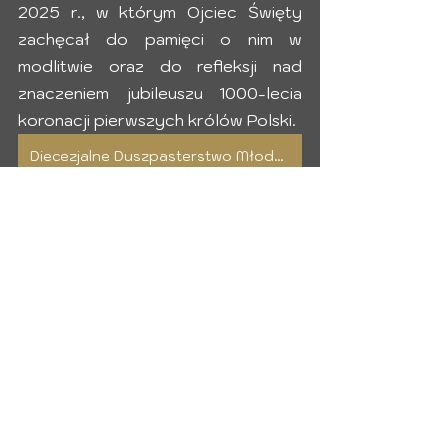
2025 r., w którym Ojciec Święty 
zachęcał do pamięci o nim w 
modlitwie oraz do refleksji nad 
znaczeniem jubileuszu 1000-lecia 
koronacji pierwszych królów Polski.
Diecezjalne Duszpasterstwo Młodzieży
Diecezjalne Duszp Młodzieży
Duszpasterstwo Młodzieży
Pielgrzymi Nadziei - Duszp. Młodzieży
Dziękujemy za możliwość 