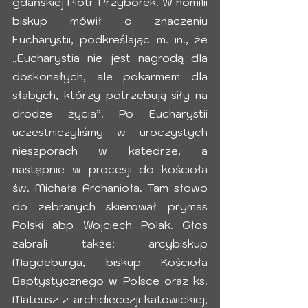
gdańskiej Piotr Przyborek. W homilii 
biskup mówił o znaczeniu 
Eucharystii, podkreślając m. in., że 
„Eucharystia nie jest nagrodą dla 
doskonałych, ale pokarmem dla 
słabych, którzy potrzebują siły na 
drodze życia”. Po Eucharystii 
uczestniczyliśmy w uroczystych 
nieszporach w katedrze, a 
następnie w procesji do kościoła 
św. Michała Archanioła. Tam słowo 
do zebranych skierował prymas 
Polski abp Wojciech Polak. Głos 
zabrali także: arcybiskup 
Magdeburga, biskup Kościoła 
Baptystycznego w Polsce oraz ks. 
Mateusz z archidiecezji katowickiej, 