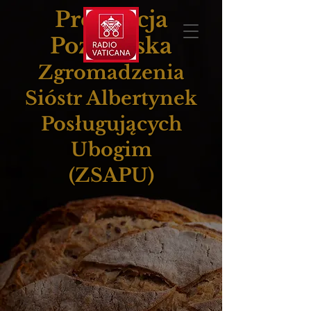
Prowincja
Poznańska
Zgromadzenia
Sióstr Albertynek
Posługujących
Ubogim
(ZSAPU)