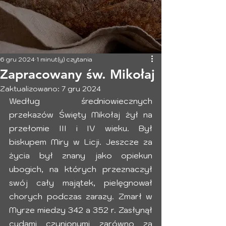
6 gru 2024
1 minut(y) czytania
Zapracowany św. Mikołaj
Zaktualizowano:
7 gru 2024
Według średniowiecznych 
przekazów Święty Mikołaj żył na 
przełomie III i IV wieku. Był 
biskupem Miry w Licji. Jeszcze za 
życia był znany jako opiekun 
ubogich, na których przeznaczył 
swój cały majątek, pielęgnował 
chorych podczas zarazy. Zmarł w 
Myrze miedzy 342 a 352 r. Zasłynął 
cudami czynionymi zarówno za 