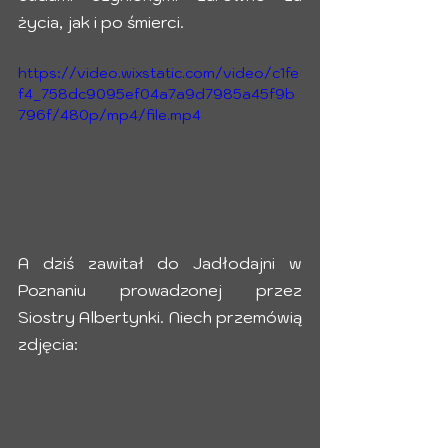
życia, jak i po śmierci. 
https://video.wixstatic.com/video/c1fe
f4_758dc9095ef04a7a9d7985a45f9b
796f/480p/mp4/file.mp4
A dziś zawitał do Jadłodajni w 
Poznaniu prowadzonej przez 
Siostry Albertynki. Niech przemówią 
zdjęcia: