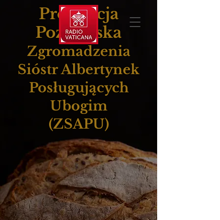
Prowincja
Poznańska
Zgromadzenia
Sióstr Albertynek
Posługujących
Ubogim
(ZSAPU)