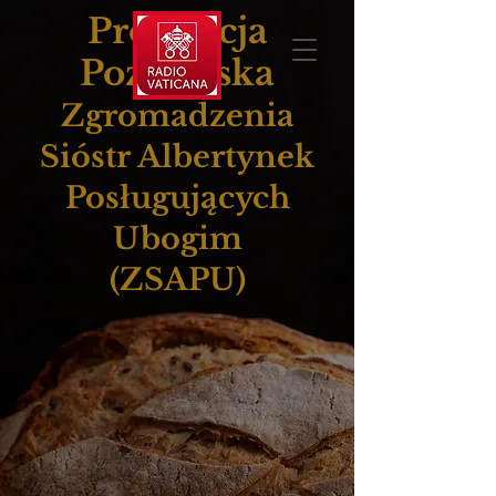
Prowincja
Poznańska
Zgromadzenia
Sióstr Albertynek
Posługujących
Ubogim
(ZSAPU)