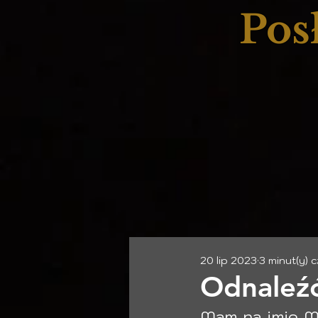
Pos
20 lip 2023
3 minut(y) 
Odnaleźć
Mam na imię Ma