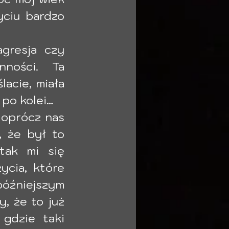
ciu bardzo 
gresja czy 
ności. Ta 
acie, miała 
po kolei… 
 oprócz nas 
 że był to 
tak mi się 
cia, które 
óźniejszym 
 że to już 
gdzie taki 