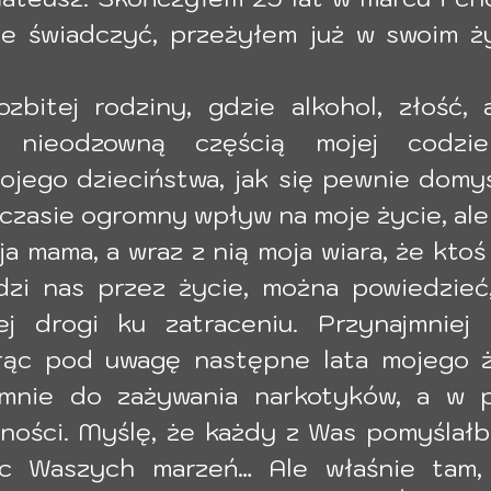
e świadczyć, przeżyłem już w swoim ży
bitej rodziny, gdzie alkohol, złość, a
nieodzowną częścią mojej codzien
jego dzieciństwa, jak się pewnie domyśl
czasie ogromny wpływ na moje życie, ale 
a mama, a wraz z nią moja wiara, że ktoś
zi nas przez życie, można powiedzieć,
j drogi ku zatraceniu. Przynajmniej 
rąc pod uwagę następne lata mojego ży
mnie do zażywania narkotyków, a w p
ości. Myślę, że każdy z Was pomyślałby,
c Waszych marzeń… Ale właśnie tam, 