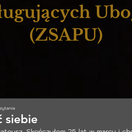
ługujących Ub
(ZSAPU)
czytania
 siebie
teusz. Skończyłem 25 lat w marcu i cho