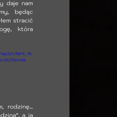
y daje nam 
my, będąc 
em stracić 
gę, która 
m/mp3/c1fef4_1fc
fcc625d.m4a
, rodzinę… 
zina”, a ja 