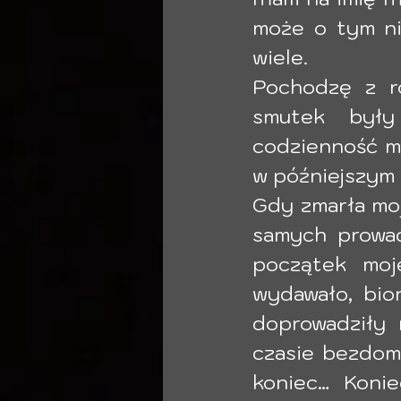
może o tym ni
wiele. 
Pochodzę z roz
smutek były 
codzienność mo
w późniejszym 
Gdy zmarła moj
samych prowad
początek moje
wydawało, bio
doprowadziły 
czasie bezdomn
koniec… Konie