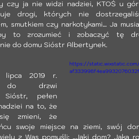
y czy ja nie widzi nadziei, KTOŚ u gór
uje drogi, których nie dostrzegaliś
em, smutkiem czy narkotykami… Ja musiał
by to zrozumieć i zobaczyć tę dro
nie do domu Sióstr Albertynek. 
https://static.wixstatic.co
af333998f4ea9932076032
 lipca 2019 r. 
 do drzwi 
 Sióstr, pełen 
nadziei na to, że 
ię zmieni, że 
cu swoje miejsce na ziemi, swój dom
ielu z Was pomyśli: „Jaki dom? Jaka rod