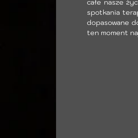
całe nasze życ
spotkania tera
dopasowane do 
ten moment naj