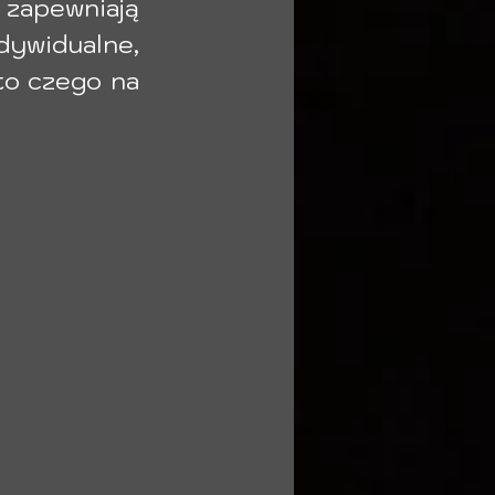
zapewniają 
dywidualne, 
o czego na 