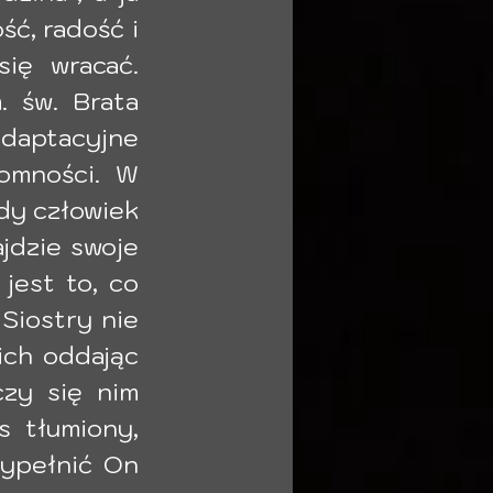
ć, radość i 
ię wracać. 
 św. Brata 
daptacyjne 
omności. W 
dy człowiek 
dzie swoje 
jest to, co 
Siostry nie 
ich oddając 
zy się nim 
 tłumiony, 
ypełnić On 