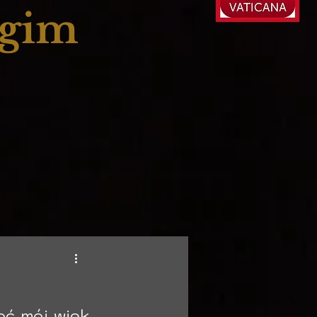
ogim
ć mój wiek 