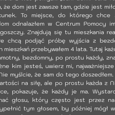
że dom jest zawsze tam, gdzie jest miłoś
unek. To miejsce, do którego chce s
dom odnalazłem w Centrum Pomocy im.
oszczy. Znajdują się tu mieszkania rea
re chcą podjąć próbę wyjścia z bezd
h mieszkań przebywałem 4 lata. Tutaj każ
motny, bezdomny, po prostu każdy, znaj
ne kim jesteś, uwierz mi, najważniejsze 
Nie myślcie, że sam do tego doszedłem. 
artości na siłę, ale po prostu każda z N
ce, pokazuje, że każdy je ma. Wystarc
hać głosu, który często jest przez nas
wypełnić tym głosem, by później mógł w