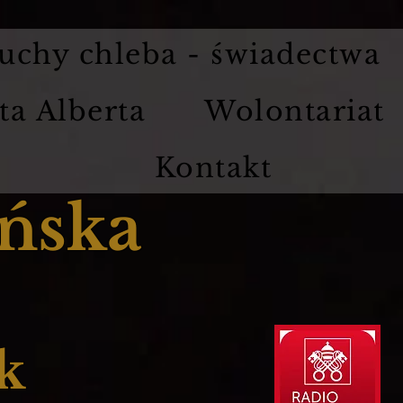
uchy chleba - świadectwa
ta Alberta
Wolontariat
Kontakt
ńska
k