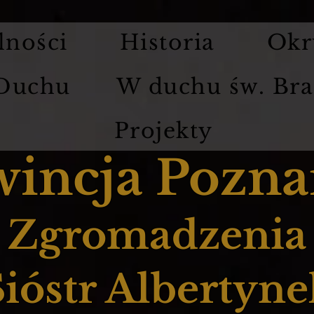
lności
Historia
Okr
 Duchu
W duchu św. Bra
Projekty
wincja Pozna
Zgromadzenia
Sióstr Albertyne