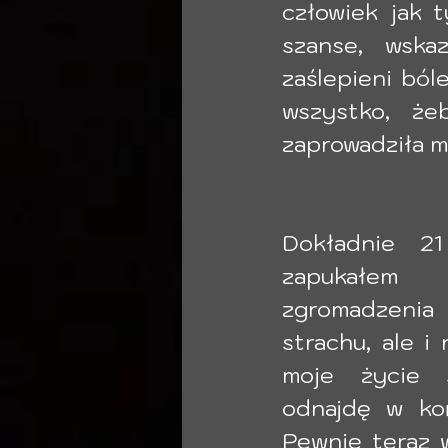
człowiek jak t
szanse, wskaz
zaślepieni ból
wszystko, że
zaprowadziła m
Dokładnie 21
zapukałem
zgromadzenia
strachu, ale i 
moje życie s
odnajdę w koń
Pewnie teraz w