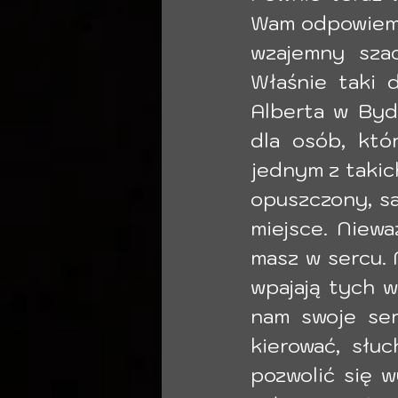
Wam odpowiem, 
wzajemny szac
Właśnie taki 
Alberta w Bydg
dla osób, któ
jednym z takic
opuszczony, sa
miejsce. Nieważ
masz w sercu. 
wpajają tych w
nam swoje ser
kierować, słuc
pozwolić się 