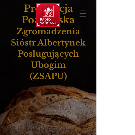
Prowincja
Poznańska
Zgromadzenia
Sióstr Albertynek
Posługujących
Ubogim
(ZSAPU)