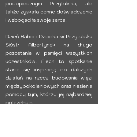
podopiecznym Przytuliska, ale 
także zyskała cenne doświadczenie 
i wzbogaciła swoje serca.
Dzień Babci i Dziadka w Przytulisku 
Sióstr Albertynek na długo 
pozostanie w pamięci wszystkich 
uczestników. Niech to spotkanie 
stanie się inspiracją do dalszych 
działań na rzecz budowania więzi 
międzypokoleniowych oraz niesienia 
pomocy tym, którzy jej najbardziej 
potrzebują.
Grupa p. Amandy
W imieniu Pensjonariuszy serdecznie 
dziękujemy za pamięć i obecność 