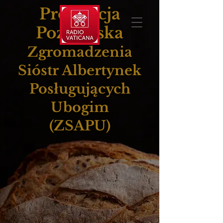
Prowincja
Poznańska
Zgromadzenia
Sióstr Albertynek
Posługujących
Ubogim
(ZSAPU)