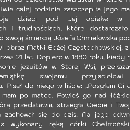
iwie całej rodzinie zaszczepiła jego ma
oje dzieci pod Jej opiekę w ro
ch i trudnościach, które dostarczało
ed swoją śmiercią Józefa Chmielowska po
i obraz Matki Bożej Częstochowskiej, z 
rzez 21 lat. Dopiero w 1880 roku, kiedy 
konie jezuitów w Starej Wsi, przekaza
amiątkę swojemu przyjacielowi 
 Pisał do niego w liście: „Posyłam Ci o
y mam po matce. Powieś go nad łóżkie
órą przedstawia, strzegła Ciebie i Twoj
 zachował się do dziś. Na jego odwr
is wykonany ręką córki Chełmońskie