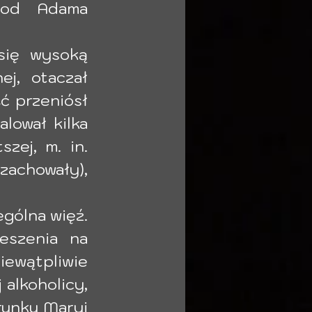
 od Adama 
się wysoką 
j, otaczał 
 przeniósł 
ował kilka 
ej, m. in. 
zachowały), 
gólna więź. 
eszenia na 
ewątpliwie 
alkoholicy, 
runku Maryi 