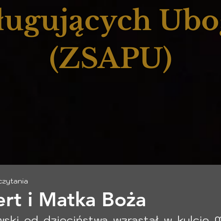
ługujących Ub
(ZSAPU)
 czytania
ert i Matka Boża
ki od dzieciństwa wzrastał w kulcie Ma