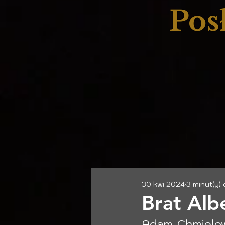
Pos
30 kwi 2024
3 minut(y)
Brat Alb
Adam Chmielows