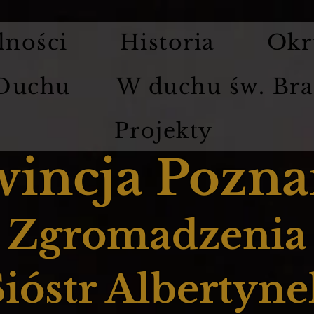
lności
Historia
Okr
 Duchu
W duchu św. Bra
Projekty
wincja Pozna
Zgromadzenia
Sióstr Albertyne