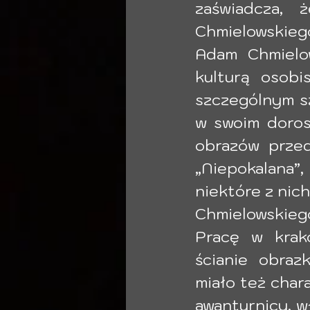
zaświadcza, 
Chmielowskieg
Adam Chmielow
kulturą osobis
szczególnym sz
w swoim dorosł
obrazów przeds
„Niepokalana”,
niektóre z nich
Chmielowskiego
Pracę w krako
ścianie obraz
miało też char
awanturnicy, wł