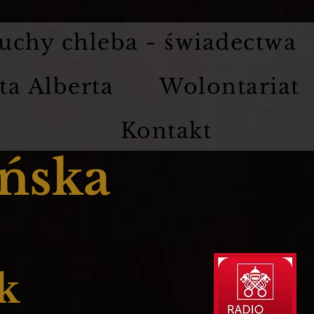
uchy chleba - świadectwa
ta Alberta
Wolontariat
Kontakt
ńska
k