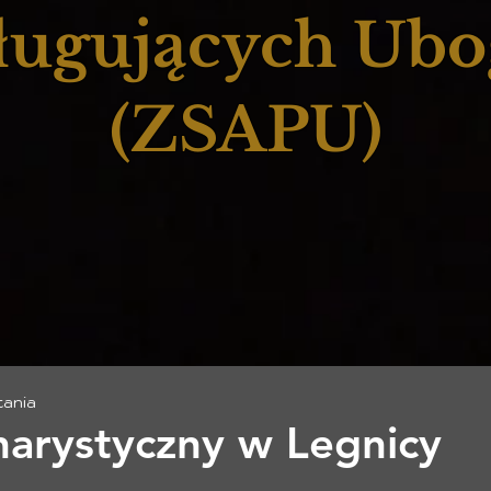
ługujących Ub
(ZSAPU)
tania
arystyczny w Legnicy