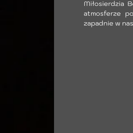
Miłosierdzia 
atmosferze po
zapadnie w nas