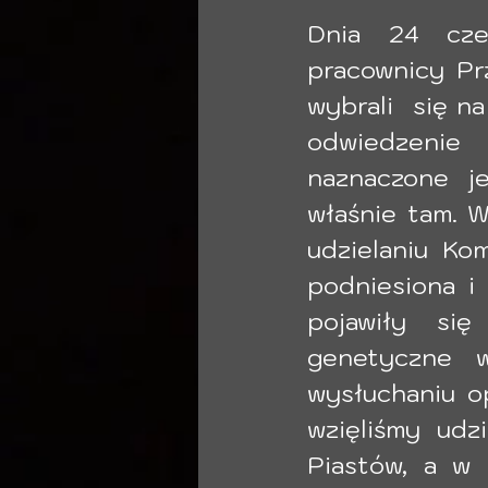
Dnia 24 czer
pracownicy Prz
wybrali  się n
odwiedzenie  
naznaczone je
właśnie tam. W
udzielaniu Kom
podniesiona i
pojawiły się
genetyczne w
wysłuchaniu o
wzięliśmy udz
Piastów, a w 