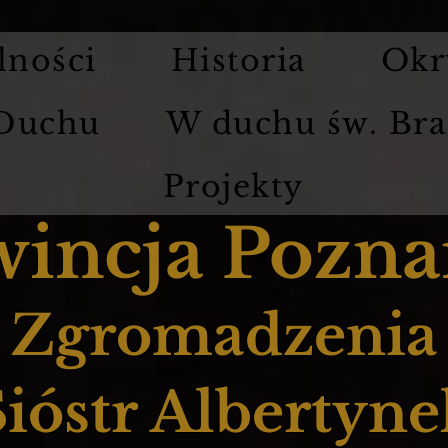
lności
Historia
Okr
 Duchu
W duchu św. Bra
Projekty
wincja Pozna
Zgromadzenia
Sióstr Albertyne