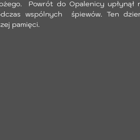
Bożego.  Powrót do Opalenicy upłynął n
dczas wspólnych  śpiewów. Ten dzień
zej pamięci. 