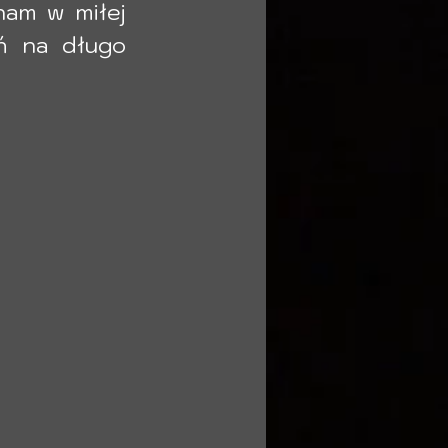
am w miłej 
 na długo 