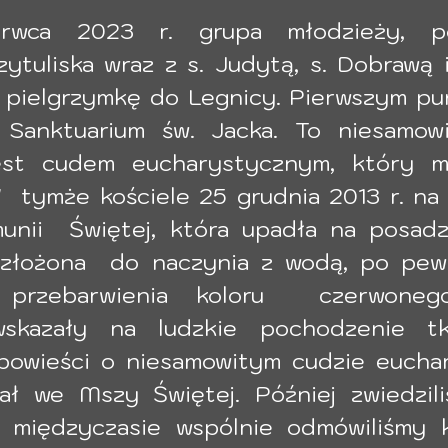
wca 2023 r. grupa młodzieży, podo
ytuliska wraz z s. Judytą, s. Dobrawą i 
a pielgrzymkę do Legnicy. Pierwszym pu
Sanktuarium św. Jacka. To niesamowi
st cudem eucharystycznym, który mia
  tymże kościele 25 grudnia 2013 r. na 
unii  Świętej, która upadła na posadzk
 złożona  do naczynia z wodą, po pew
 przebarwienia koloru  czerwonego
skazały na ludzkie pochodzenie tk
powieści o niesamowitym cudzie eucha
iał we Mszy Świętej. Później zwiedzil
 międzyczasie wspólnie odmówiliśmy 