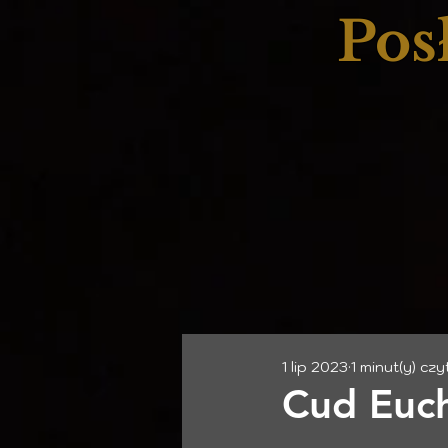
Pos
1 lip 2023
1 minut(y) czy
Cud Euch