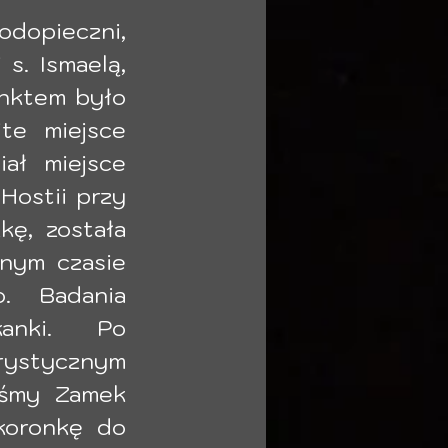
pieczni,  
s. Ismaelą, 
nktem było 
te miejsce 
ł miejsce 
Hostii przy 
ę, została 
nym czasie 
. Badania 
anki.  Po 
rystycznym 
iśmy Zamek 
koronkę do 