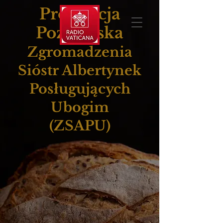
Prowincja
Poznańska
Zgromadzenia
Sióstr Albertynek
Posługujących
Ubogim
(ZSAPU)