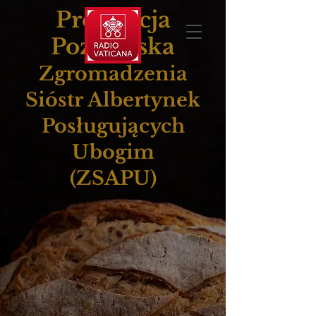
Prowincja
Poznańska
Zgromadzenia
Sióstr Albertynek
Posługujących
Ubogim
(ZSAPU)