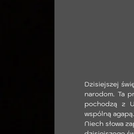
Dzisiejszej św
narodom. Ta p
pochodzą z Uk
wspólną agapą.
Niech słowa za
dzisiejszego św