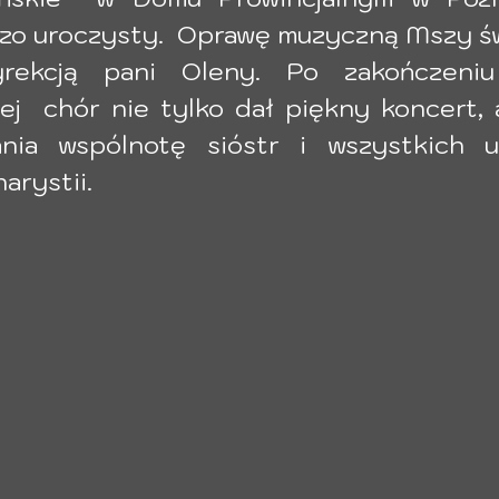
zo uroczysty.  Oprawę muzyczną Mszy św.
ekcją pani Oleny. Po zakończeniu c
j  chór nie tylko dał piękny koncert, a
ia wspólnotę sióstr i wszystkich uc
arystii.  