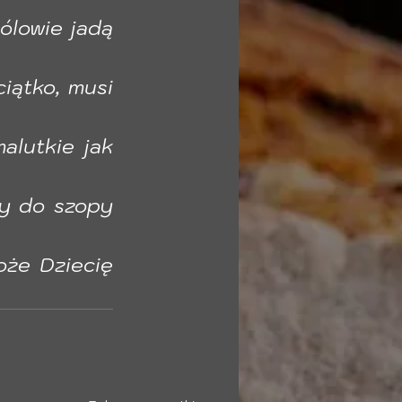
ólowie jadą 
ątko, musi 
alutkie jak 
cy do szopy 
że Dziecię 