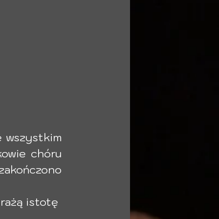
ę wszystkim 
owie chóru 
zakończono 
rażą istotę 