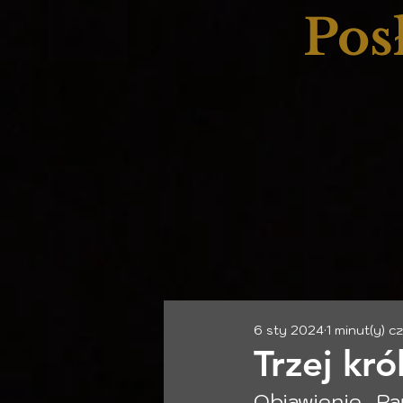
Pos
6 sty 2024
1 minut(y) c
Trzej kró
Objawienie Pa