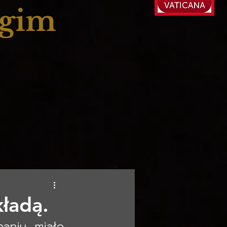
ogim
kładą.
niu miało 