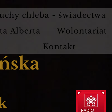
uchy chleba - świadectwa
ta Alberta
Wolontariat
Kontakt
ńska
k