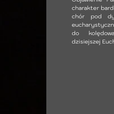
charakter bard
chór pod dyr
eucharystyczne
do  kolędowan
dzisiejszej Euch