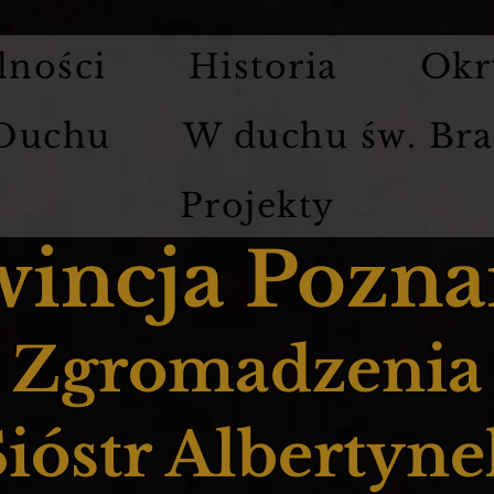
lności
Historia
Okr
 Duchu
W duchu św. Bra
Projekty
wincja Pozna
Zgromadzenia
Sióstr Albertyne