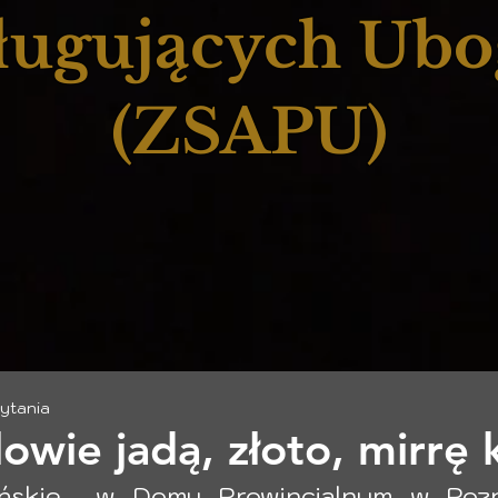
ługujących Ub
(ZSAPU)
zytania
lowie jadą, złoto, mirrę 
ńskie  w Domu Prowincjalnym w Pozna