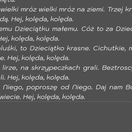
wielki mróz wielki mróz na ziemi. Trzej kr
dą. Hej, kolęda, kolęda. 
emu Dzieciątku małemu. Cóż to za Dzieci
ej, kolęda, kolęda. 
uśki, to Dzieciątko krasne. Cichutkie, m
. Hej, kolęda, kolęda. 
 lirze, na skrzypeczkach grali. Beztros
. Hej, kolęda, kolęda. 
o Niego, poproszę od Niego. Daj nam Bo
iecie. Hej, kolęda, kolęda.