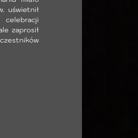
  uświetnił 
elebracji 
le zaprosił 
zestników 