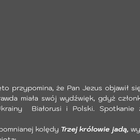
ięto przypomina, że Pan Jezus objawił si
rawda miała swój wydźwięk, gdyż członk
rainy  Białorusi i Polski. Spotkanie 
 
pomnianej kolędy 
Trzej królowie jadą, 
wy
ięta: