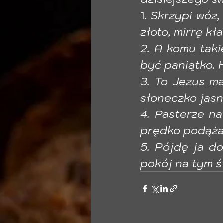
1.
 Skrzypi wóz, 
złoto, mirrę kła
2. A komu taki
być paniątko. H
3. To Jezus mal
słoneczko jasne
4. Pasterze na
prędko podążali
5. Pójdę ja d
pokój na tym św